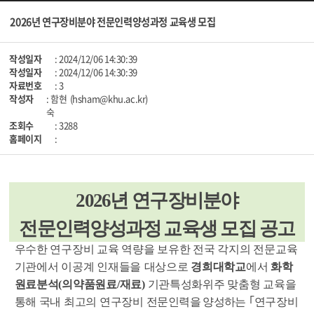
2026년 연구장비분야 전문인력양성과정 교육생 모집
작성일자
: 2024/12/06 14:30:39
작성일자
: 2024/12/06 14:30:39
자료번호
: 3
작성자
: 함현
(hsham@khu.ac.kr)
숙
조회수
: 3288
홈페이지
:
2026
년 연구장비분야
전문인력양성과정
교육생 모집 공고
우수한 연구장비 교육 역량을 보유한 전국 각지의 전문교육
기관에서 이공계 인재
들을
대
상
으로
경희대학교
에서
화학
원료분석
(
의약품원료
/
재료
)
기관특성화위주 맞춤형 교육을
통해 국내 최고의 연구장비 전문
인
력을 양성하
는
｢
연구장비