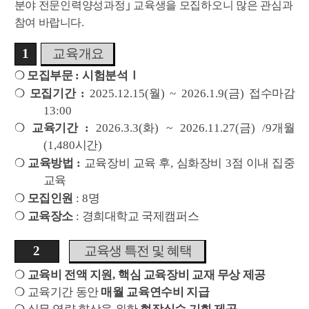
분야 전문인력양성과정
｣
교육생을 모집하오니 많은 관심과
참여
바랍니다
.
1
교육개요
❍
모집부문
:
시험분석
Ⅰ
❍
모집기간
:
2025.12.15(
월
) ~ 2026.1.9(
금
)
접수마감
13:00
❍
교육기간
:
2026.3.3(화
) ~ 2026.11.27(금
) /9
개월
(1,480
시간
)
❍
교육방법
:
교육장비 교육 후
,
심화장비
3
점 이내 집중
교육
❍
모집인원
: 8
명
❍
교육장소
:
경희대학교 국제캠퍼스
2
교육생 특전 및 혜택
❍
교육비 전액 지원
,
핵심 교육장비 교재 무상 제공
❍
교육기간 동안
매월
교육연수비 지급