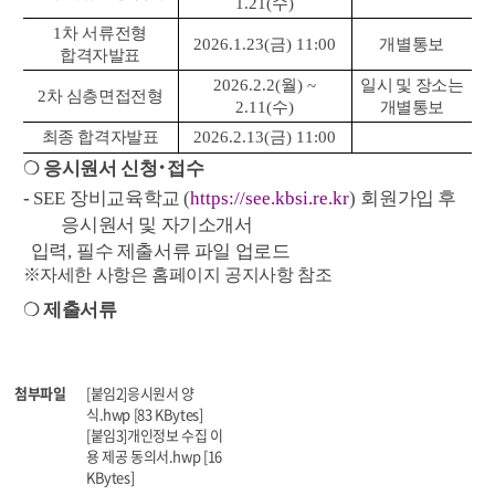
1.21(
수
)
1
차 서류전형
2026.1.23(
금
) 11:00
개별통보
합격자발표
2026.2.2(
월
) ~
일시 및 장소는
2
차 심층면접전형
2.11(
수
)
개별통보
최종 합격자발표
2026.2.13(
금
) 11:00
❍
응시원서 신청
･
접수
-
SEE
장비교육학교
(
https://see.kbsi.re.kr
)
회원가입 후
응시원서 및 자기소개서
입력
,
필수 제출서류 파일 업로드
※
자세한 사항은 홈페이지 공지사항 참조
❍
제출서류
첨부파일
[붙임2]응시원서 양
식.hwp [83 KBytes]
[붙임3]개인정보 수집 이
용 제공 동의서.hwp [16
KBytes]