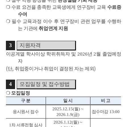
❍
실무 역량 향상을 위한
현장실습 기회 제공
❍
수료 요건을 충족한 교육생에게 연구장비 교육
수료증
수여
❍
필수 교육과정 이수 후 연구장비 관련 업무를 수행하
는 기관에
취업연계 지원
3
지원자격
이공계열 학사이상 학위취득자 및
2026
년
2
월 졸업예정
자
(
,
)
단
취업중이거나 취업이 결정된 자는 제외
4
모집일정 및 접수방법
❍
모집일정
구 분
일 시
비 고
2025.12.15(
월
) ~
응시원서 접수
접수마감
13:00
2026.1.9(
금
)
2026.1.12(
월
) ~
1
차 서류전형 심사