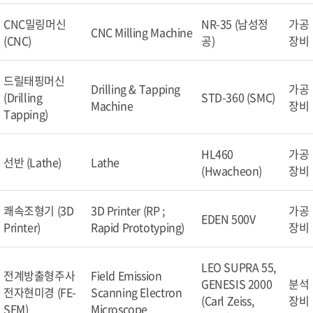
CNC밀링머신
NR-35 (남성정
가공
CNC Milling Machine
(CNC)
공)
장비
드릴태핑머신
Drilling & Tapping
가공
(Drilling
STD-360 (SMC)
Machine
장비
Tapping)
HL460
가공
선반 (Lathe)
Lathe
(Hwacheon)
장비
쾌속조형기 (3D
3D Printer (RP ;
가공
EDEN 500V
Printer)
Rapid Prototyping)
장비
LEO SUPRA 55,
전계방출형주사
Field Emission
GENESIS 2000
분석
전자현미경 (FE-
Scanning Electron
(Carl Zeiss,
장비
SEM)
Microscope