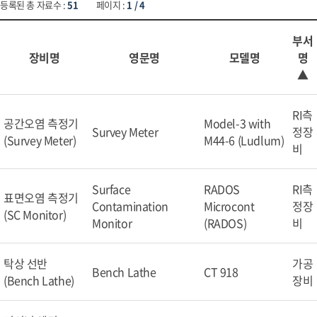
등록된 총 자료수 :
51
페이지 :
1 / 4
부서
장비명
영문명
모델명
명
▲
RI측
공간오염 측정기
Model-3 with
Survey Meter
정장
(Survey Meter)
M44-6 (Ludlum)
비
Surface
RADOS
RI측
표면오염 측정기
Contamination
Microcont
정장
(SC Monitor)
Monitor
(RADOS)
비
탁상 선반
가공
Bench Lathe
CT 918
(Bench Lathe)
장비