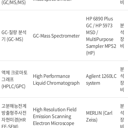
(GC/MS/MS)
비
HP 6890 Plus
GC / HP 5973
분
GC-질량 분석
MSD /
석
GC-Mass Spectrometer
기 (GC-MS)
MultiPurpose
장
Sampler MPS2
비
(HP)
분
액체 크로마토
High Performance
Agilent 1260LC
석
그래프
Liquid Chromatograph
system
장
(HPLC/GPC)
비
고분해능전계
분
High Resolution Field
방출형주사전
MERLIN (Carl
석
Emission Scanning
자현미경(HR
Zeiss)
장
Electron Microscope
FE-SEM)
비