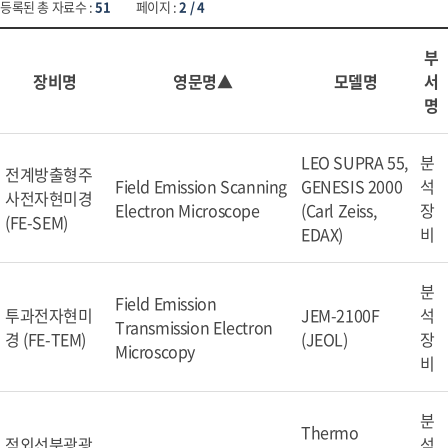
등록된 총 자료수 :
51
페이지 :
2 / 4
부
장비명
영문명▲
모델명
서
명
LEO SUPRA 55,
분
전계방출형주
Field Emission Scanning
GENESIS 2000
석
사전자현미경
Electron Microscope
(Carl Zeiss,
장
(FE-SEM)
EDAX)
비
분
Field Emission
투과전자현미
JEM-2100F
석
Transmission Electron
경 (FE-TEM)
(JEOL)
장
Microscopy
비
분
Thermo
적외선분광광
석