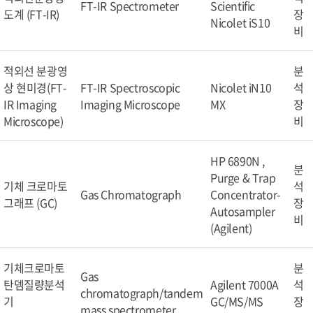
FT-IR Spectrometer
Scientific
도계 (FT-IR)
장
Nicolet iS10
비
적외선 분광영
분
상 현미경(FT-
FT-IR Spectroscopic
Nicolet iN10
석
IR Imaging
Imaging Microscope
MX
장
Microscope)
비
HP 6890N ,
분
Purge & Trap
기체 크로마토
석
Gas Chromatograph
Concentrator-
그래프 (GC)
장
Autosampler
비
(Agilent)
기체크로마토
분
Gas
탄뎀질량분석
Agilent 7000A
석
chromatograph/tandem
기
GC/MS/MS
장
mass spectrometer