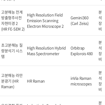
고분해능 전계
분
High Resolution Field
방출형주사전
Gemini360
석
Emission Scanning
자현미경 2
(Carl Zeiss)
장
Electron Microscope 2
(HR FE-SEM 2)
비
분
초고분해능 질
High Resolution Hybrid
Orbitrap
석
량분석기 시스
Mass Spectrometer
Explorois 480
장
템
비
분
고분해능 라만
inVia Raman
석
분광기 (HR
HR Raman
microscopes
장
Raman)
비
분