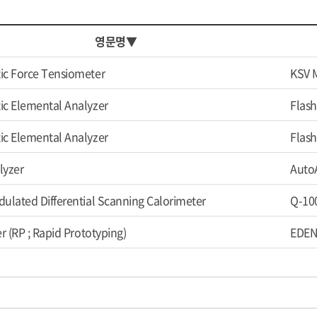
영문명▼
ic Force Tensiometer
KSV 
c Elemental Analyzer
Flash
c Elemental Analyzer
Flas
lyzer
AutoA
ulated Differential Scanning Calorimeter
Q-100
r (RP ; Rapid Prototyping)
EDEN