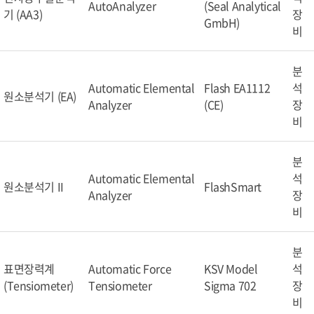
AutoAnalyzer
(Seal Analytical
기 (AA3)
장
GmbH)
비
분
Automatic Elemental
Flash EA1112
석
원소분석기 (EA)
Analyzer
(CE)
장
비
분
Automatic Elemental
석
원소분석기 II
FlashSmart
Analyzer
장
비
분
표면장력계
Automatic Force
KSV Model
석
(Tensiometer)
Tensiometer
Sigma 702
장
비