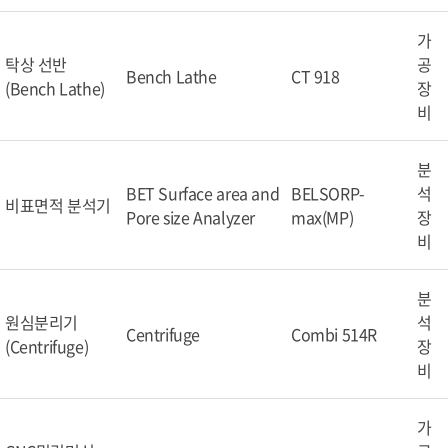
가
탁상 선반
공
Bench Lathe
CT 918
(Bench Lathe)
장
비
분
BET Surface area and
BELSORP-
석
비표면적 분석기
Pore size Analyzer
max(MP)
장
비
분
원심분리기
석
Centrifuge
Combi 514R
(Centrifuge)
장
비
가