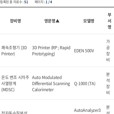
등록된 총 자료수 :
51
페이지 :
1 / 4
부
장비명
영문명▲
모델명
서
명
가
쾌속조형기 (3D
3D Printer (RP ; Rapid
공
EDEN 500V
Printer)
Prototyping)
장
비
분
온도 변조 시차주
Auto Modulated
석
사열량계
Differential Scanning
Q-1000 (TA)
장
(MDSC)
Calorimeter
비
분
AutoAnalyzer3
전자동수질분석
석