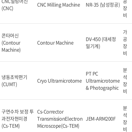
CNC밀링머신
공
CNC Milling Machine
NR-35 (남성정공)
(CNC)
장
비
가
콘타머신
DV-450 (대세정
공
(Contour
Contour Machine
밀기계)
장
Machine)
비
분
PT PC
냉동초박편기
석
Cryo Ultramicrotome
Ultramicrotome
(CUMT)
장
& Photographic
비
분
구면수차 보정 투
Cs-Corrector
석
과전자현미경
TransmissionElectron
JEM-ARM200F
장
(Cs-TEM)
Microscope(Cs-TEM)
비