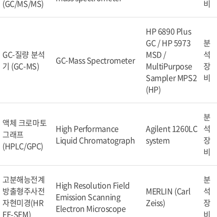
(GC/MS/MS)
비
HP 6890 Plus
GC / HP 5973
분
GC-질량 분석
MSD /
석
GC-Mass Spectrometer
기 (GC-MS)
MultiPurpose
장
Sampler MPS2
비
(HP)
분
액체 크로마토
High Performance
Agilent 1260LC
석
그래프
Liquid Chromatograph
system
장
(HPLC/GPC)
비
고분해능전계
분
High Resolution Field
방출형주사전
MERLIN (Carl
석
Emission Scanning
자현미경(HR
Zeiss)
장
Electron Microscope
FE-SEM)
비