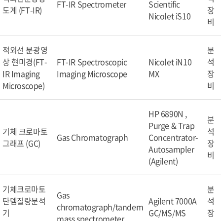
FT-IR Spectrometer
Scientific
도계 (FT-IR)
장
Nicolet iS10
비
적외선 분광영
분
상 현미경(FT-
FT-IR Spectroscopic
Nicolet iN10
석
IR Imaging
Imaging Microscope
MX
장
Microscope)
비
HP 6890N ,
분
Purge & Trap
기체 크로마토
석
Gas Chromatograph
Concentrator-
그래프 (GC)
장
Autosampler
비
(Agilent)
기체크로마토
분
Gas
탄뎀질량분석
Agilent 7000A
석
chromatograph/tandem
기
GC/MS/MS
장
mass spectrometer