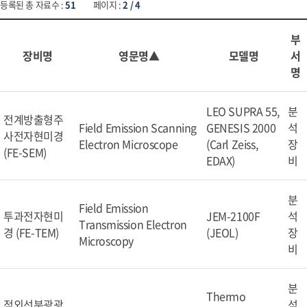
등록된 총 자료수 :
51
페이지 :
2 / 4
부
장비명
영문명▲
모델명
서
명
LEO SUPRA 55,
분
전계방출형주
Field Emission Scanning
GENESIS 2000
석
사전자현미경
Electron Microscope
(Carl Zeiss,
장
(FE-SEM)
EDAX)
비
분
Field Emission
투과전자현미
JEM-2100F
석
Transmission Electron
경 (FE-TEM)
(JEOL)
장
Microscopy
비
분
Thermo
적외선분광광
석