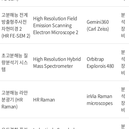
고분해능 전계
분
High Resolution Field
방출형주사전
Gemini360
석
Emission Scanning
자현미경 2
(Carl Zeiss)
장
Electron Microscope 2
(HR FE-SEM 2)
비
분
초고분해능 질
High Resolution Hybrid
Orbitrap
석
량분석기 시스
Mass Spectrometer
Explorois 480
장
템
비
분
고분해능 라만
inVia Raman
석
분광기 (HR
HR Raman
microscopes
장
Raman)
비
분