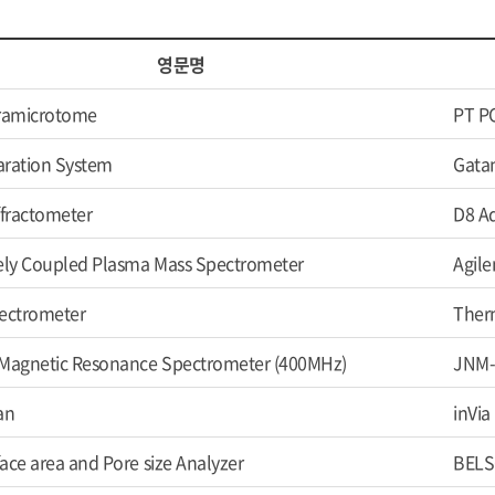
영문명
tramicrotome
PT P
aration System
Gatan
ffractometer
D8 Ad
ely Coupled Plasma Mass Spectrometer
Agile
ectrometer
Therm
 Magnetic Resonance Spectrometer (400MHz)
JNM-
an
inVi
ace area and Pore size Analyzer
BELS