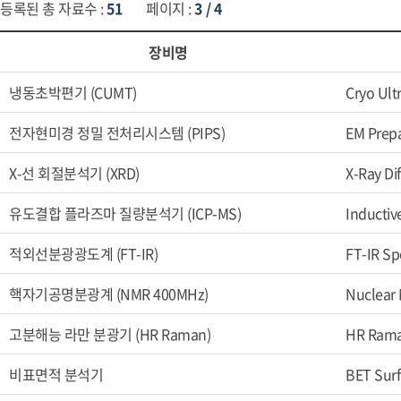
등록된 총 자료수 :
51
페이지 :
3 / 4
장비명
냉동초박편기 (CUMT)
Cryo Ul
전자현미경 정밀 전처리시스템 (PIPS)
EM Prep
X-선 회절분석기 (XRD)
X-Ray Di
유도결합 플라즈마 질량분석기 (ICP-MS)
Inductiv
적외선분광광도계 (FT-IR)
FT-IR Sp
핵자기공명분광계 (NMR 400MHz)
Nuclear
고분해능 라만 분광기 (HR Raman)
HR Ram
비표면적 분석기
BET Surf