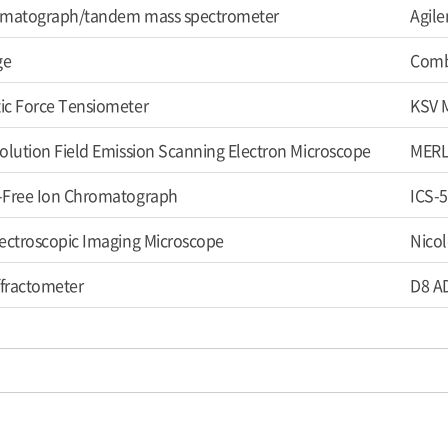
omatograph/tandem mass spectrometer
Agil
ge
Comb
ic Force Tensiometer
KSV 
olution Field Emission Scanning Electron Microscope
MERLI
-Free Ion Chromatograph
ICS-5
ectroscopic Imaging Microscope
Nicol
ffractometer
D8 A