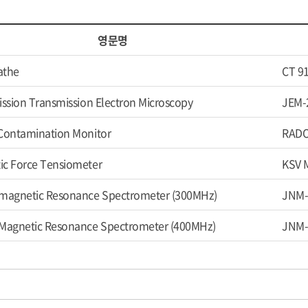
영문명
athe
CT 9
ission Transmission Electron Microscopy
JEM-
Contamination Monitor
RADO
ic Force Tensiometer
KSV 
 magnetic Resonance Spectrometer (300MHz)
JNM-
 Magnetic Resonance Spectrometer (400MHz)
JNM-