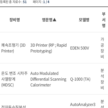
등록된 총 자료수 :
51
페이지 :
1 / 4
부
장비명
영문명▲
모델명
서
명
가
쾌속조형기 (3D
3D Printer (RP ; Rapid
공
EDEN 500V
Printer)
Prototyping)
장
비
분
온도 변조 시차주
Auto Modulated
석
사열량계
Differential Scanning
Q-1000 (TA)
장
(MDSC)
Calorimeter
비
분
AutoAnalyzer3
전자동수질분석
석