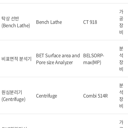
가
탁상 선반
공
Bench Lathe
CT 918
(Bench Lathe)
장
비
분
BET Surface area and
BELSORP-
석
비표면적 분석기
Pore size Analyzer
max(MP)
장
비
분
원심분리기
석
Centrifuge
Combi 514R
(Centrifuge)
장
비
가