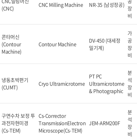
CNC밀링머신
공
CNC Milling Machine
NR-35 (남성정공)
(CNC)
장
비
가
콘타머신
DV-450 (대세정
공
(Contour
Contour Machine
밀기계)
장
Machine)
비
분
PT PC
냉동초박편기
석
Cryo Ultramicrotome
Ultramicrotome
(CUMT)
장
& Photographic
비
분
구면수차 보정 투
Cs-Corrector
석
과전자현미경
TransmissionElectron
JEM-ARM200F
장
(Cs-TEM)
Microscope(Cs-TEM)
비