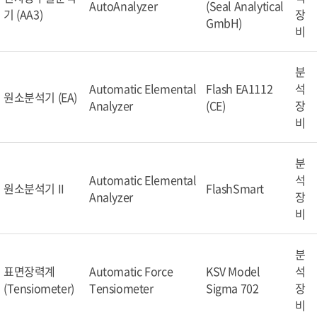
AutoAnalyzer
(Seal Analytical
기 (AA3)
장
GmbH)
비
분
Automatic Elemental
Flash EA1112
석
원소분석기 (EA)
Analyzer
(CE)
장
비
분
Automatic Elemental
석
원소분석기 II
FlashSmart
Analyzer
장
비
분
표면장력계
Automatic Force
KSV Model
석
(Tensiometer)
Tensiometer
Sigma 702
장
비