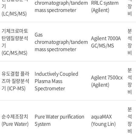
chromatograph/tandem
RRLC system
기
장
mass spectrometer
(Agilent)
(LC/MS/MS)
비
기체크로마토
분
Gas
탄뎀질량분석
Agilent 7000A
석
chromatograph/tandem
기
GC/MS/MS
장
mass spectrometer
(GC/MS/MS)
비
분
유도결합 플라
Inductively Coupled
Agilent 7500cx
석
즈마 질량분석
Plasma Mass
(Agilent)
장
기 (ICP-MS)
Spectrometer
비
분
순수제조장치
Pure Water purification
aquaMAX
석
(Pure Water)
System
(Young Lin)
장
비