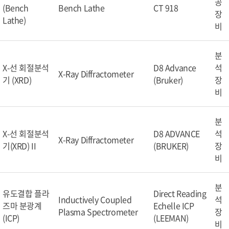
공
(Bench
Bench Lathe
CT 918
장
Lathe)
비
분
X-선 회절분석
D8 Advance
석
X-Ray Diffractometer
기 (XRD)
(Bruker)
장
비
분
X-선 회절분석
D8 ADVANCE
석
X-Ray Diffractometer
기(XRD) II
(BRUKER)
장
비
분
유도결합 플라
Direct Reading
Inductively Coupled
석
즈마 분광계
Echelle ICP
Plasma Spectrometer
장
(ICP)
(LEEMAN)
비