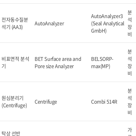
분
AutoAnalyzer3
전자동수질분
석
AutoAnalyzer
(Seal Analytical
석기 (AA3)
장
GmbH)
비
분
비표면적 분석
BET Surface area and
BELSORP-
석
기
Pore size Analyzer
max(MP)
장
비
분
원심분리기
석
Centrifuge
Combi 514R
(Centrifuge)
장
비
가
탁상 선반