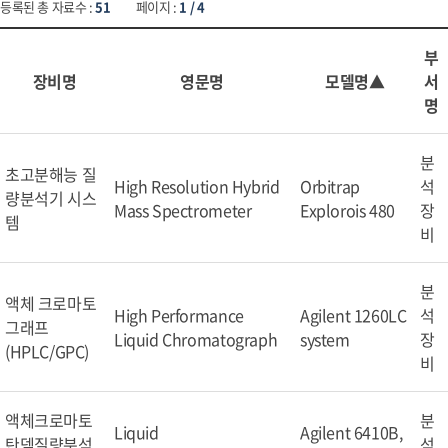
등록된 총 자료수 :
51
페이지 :
1 / 4
부
장비명
영문명
모델명▲
서
명
분
초고분해능 질
High Resolution Hybrid
Orbitrap
석
량분석기 시스
Mass Spectrometer
Explorois 480
장
템
비
분
액체 크로마토
High Performance
Agilent 1260LC
석
그래프
Liquid Chromatograph
system
장
(HPLC/GPC)
비
액체크로마토
분
Liquid
Agilent 6410B,
탄뎀질량분석
석