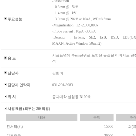
-Resolution
0.8 nm @ 15kV
1.4 nm @ 1kV
주요성능
3.0 nm @ 20kV at 10nA, WD=8.5mm
-Magnification : 12~2,000,000x
-Probe current : 10pA~300nA
-Detector : In-lens, SE2, EsB, BSD, EDS(
MAXN, Active Window 50mm2)
시료표면의 수nm단위로 포함된 물질을 이미지로 관
용 도
석
담당자
김한비
담당자 연락처
031-201-3983
위 치
공과대학 실험동 B109호
사용요금 (외부는 2배적용)
내용
금액
단
전처리(Pt)
15000
회(3
기본요금
20000
회