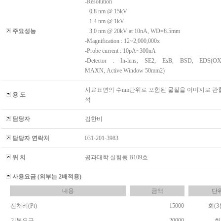
-Resolution
0.8 nm @ 15kV
1.4 nm @ 1kV
주요성능
3.0 nm @ 20kV at 10nA, WD=8.5mm
-Magnification : 12~2,000,000x
-Probe current : 10pA~300nA
-Detector : In-lens, SE2, EsB, BSD, EDS(
MAXN, Active Window 50mm2)
시료표면의 수nm단위로 포함된 물질을 이미지로 관
용 도
석
담당자
김한비
담당자 연락처
031-201-3983
위 치
공과대학 실험동 B109호
사용요금 (외부는 2배적용)
내용
금액
단
전처리(Pt)
15000
회(3
기본요금
20000
회