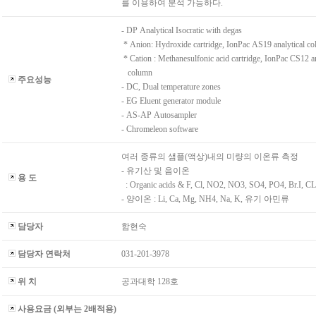
를 이용하여 분석 가능하다.
- DP Analytical Isocratic with degas
* Anion: Hydroxide cartridge, IonPac AS19 analytical c
* Cation : Methanesulfonic acid cartridge, IonPac CS12 a
column
주요성능
- DC, Dual temperature zones
- EG Eluent generator module
- AS-AP Autosampler
- Chromeleon software
여러 종류의 샘플(액상)내의 미량의 이온류 측정
- 유기산 및 음이온
용 도
: Organic acids & F, Cl, NO2, NO3, SO4, PO4, Br.I, 
- 양이온 : Li, Ca, Mg, NH4, Na, K, 유기 아민류
담당자
함현숙
담당자 연락처
031-201-3978
위 치
공과대학 128호
사용요금 (외부는 2배적용)