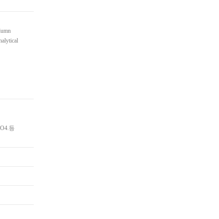
olumn
nalytical
CLO4.등