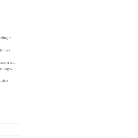
ading to
stem are
 chamber and
e outgas.
y data