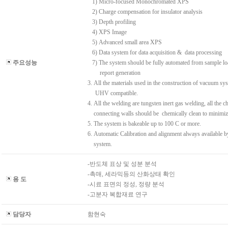
1) Micro-focused Monochromated XPS
2) Charge compensation for insulator analysis
3) Depth profiling
4) XPS Image
5) Advanced small area XPS
6) Data system for data acquisition & data processing
주요성능
7) The system should be fully automated from sample lo
report generation
3. All the materials used in the construction of vacuum sy
UHV compatible.
4. All the welding are tungsten inert gas welding, all the
connecting walls should be chemically clean to minimiz
5. The system is bakeable up to 100 C or more.
6. Automatic Calibration and alignment always available b
system.
-반도체 표상 및 성분 분석
-촉매, 세라믹등의 산화상태 확인
용 도
-시료 표면의 정성, 정량 분석
-고분자 복합재료 연구
담당자
함현숙