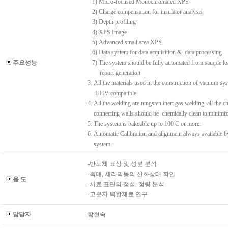
1) Micro-focused Monochromated XPS
2) Charge compensation for insulator analysis
3) Depth profiling
4) XPS Image
5) Advanced small area XPS
6) Data system for data acquisition & data processing
주요성능
7) The system should be fully automated from sample lo
report generation
3. All the materials used in the construction of vacuum sy
UHV compatible.
4. All the welding are tungsten inert gas welding, all the
connecting walls should be chemically clean to minimiz
5. The system is bakeable up to 100 C or more.
6. Automatic Calibration and alignment always available b
system.
-반도체 표상 및 성분 분석
-촉매, 세라믹등의 산화상태 확인
용 도
-시료 표면의 정성, 정량 분석
-고분자 복합재료 연구
담당자
함현숙