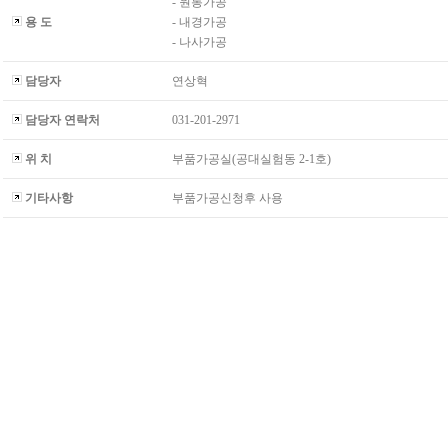
- 원통가공
용 도
- 내경가공
- 나사가공
담당자
연상혁
담당자 연락처
031-201-2971
위 치
부품가공실(공대실험동 2-1호)
기타사항
부품가공신청후 사용