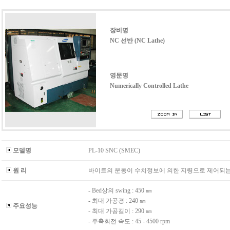
장비명
NC 선반 (NC Lathe)
영문명
Numerically Controlled Lathe
모델명
PL-10 SNC (SMEC)
원 리
바이트의 운동이 수치정보에 의한 지령으로 제어되는
- Bed상의 swing : 450 ㎜
- 최대 가공경 : 240 ㎜
주요성능
- 최대 가공길이 : 290 ㎜
- 주축회전 속도 : 45 - 4500 rpm