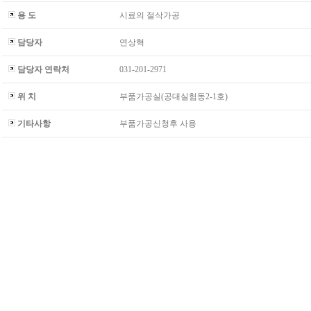
용 도
시료의 절삭가공
담당자
연상혁
담당자 연락처
031-201-2971
위 치
부품가공실(공대실험동2-1호)
기타사항
부품가공신청후 사용