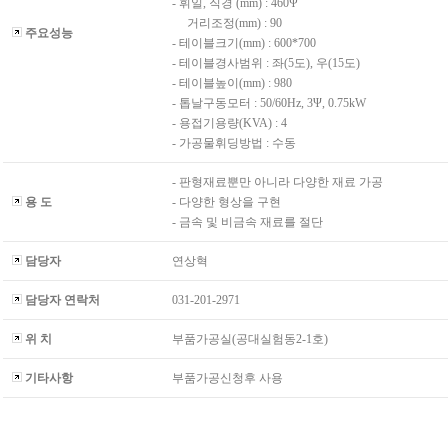
- 휘일, 직경 (mm) : 460Ψ
거리조정(mm) : 90
주요성능
- 테이블크기(mm) : 600*700
- 테이블경사범위 : 좌(5도), 우(15도)
- 테이블높이(mm) : 980
- 톱날구동모터 : 50/60Hz, 3Ψ, 0.75kW
- 용접기용량(KVA) : 4
- 가공물휘딩방법 : 수동
- 판형재료뿐만 아니라 다양한 재료 가공
용 도
- 다양한 형상을 구현
- 금속 및 비금속 재료를 절단
담당자
연상혁
담당자 연락처
031-201-2971
위 치
부품가공실(공대실험동2-1호)
기타사항
부품가공신청후 사용