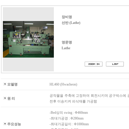
장비명
선반 (Lathe)
영문명
Lathe
모델명
HL460 (Hwacheon)
공작물을 주축에 고정하여 회전시키며 공구박스에 공
원 리
전후 이송키켜 피삭재를 가공함
-Bed상의 swing : Φ460mm
-최대가공경 : Φ280mm
주요성능
-최대가공길이 : Φ1000mm