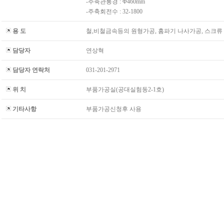
-주축관통경 : Φ460mm
-주축회전수 : 32-1800
용 도
철,비철금속등의 원형가공, 홈파기 나사가공, 스크류
담당자
연상혁
담당자 연락처
031-201-2971
위 치
부품가공실(공대실험동2-1호)
기타사항
부품가공신청후 사용