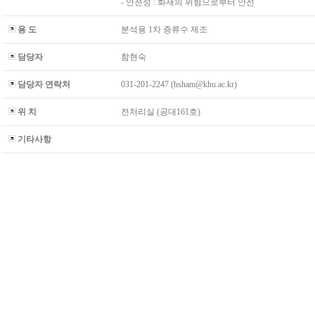
- 안전성 : 화재의 위험으로부터 안전
용 도
분석용 1차 증류수 제조
담당자
함현숙
담당자 연락처
031-201-2247 (hsham@khu.ac.kr)
위 치
전처리실 (공대161호)
기타사항