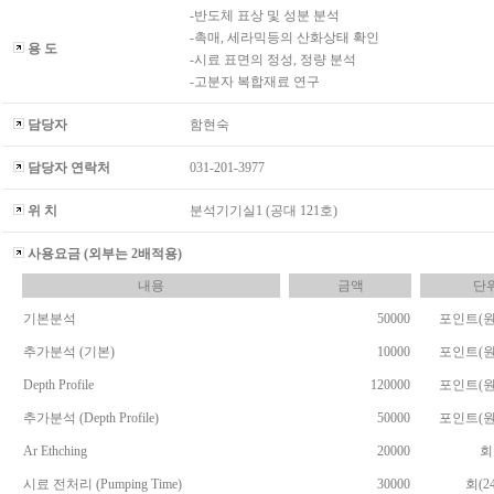
-반도체 표상 및 성분 분석
-촉매, 세라믹등의 산화상태 확인
용 도
-시료 표면의 정성, 정량 분석
-고분자 복합재료 연구
담당자
함현숙
담당자 연락처
031-201-3977
위 치
분석기기실1 (공대 121호)
사용요금 (외부는 2배적용)
내용
금액
단
기본분석
50000
포인트(원
추가분석 (기본)
10000
포인트(원
Depth Profile
120000
포인트(원
추가분석 (Depth Profile)
50000
포인트(원
Ar Ethching
20000
회
시료 전처리 (Pumping Time)
30000
회(24