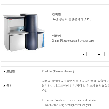
장비명
X-선 광전자 분광분석기 (XPS)
영문명
X-ray Photoelectron Spectroscopy
모델명
K-Alpha (Thermo Electron)
시료의 표면에 X선 광전자를 조사시켰을때 방출된 
원 리
분석하여 시료표면의 정성,정량 및 원소의 화학결합
측정
1. Electron Analyser, Transfer lens and detector
- Double focusing hemispherical analyser,