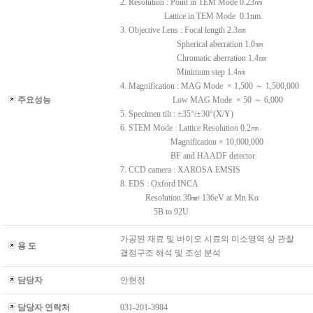
2. Resolution : Point in TEM Mode 0.23㎚
Lattice in TEM Mode 0.1nm
3. Objective Lens : Focal length 2.3㎜
Spherical aberration 1.0㎜
Chromatic aberration 1.4㎜
Minimum step 1.4㎚
4. Magnification : MAG Mode × 1,500 ～ 1,500,000
주요성능
Low MAG Mode × 50 ～ 6,00
5. Specimen tilt : ±35°/±30°(X/Y)
6. STEM Mode : Lattice Resolution 0.2㎚
Magnification × 10,000,000
BF and HAADF detector
7. CCD camera : XAROSA EMSIS
8. EDS : Oxford INCA
Resolution 30㎟ 136eV at Mn Kα
5B to 92U
가공된 재료 및 바이오 시료의 미소영역 상 관찰
용 도
결정구조 해석 및 조성 분석
담당자
안현정
담당자 연락처
031-201-3984