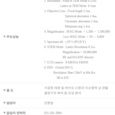
2. Resolution : Point in TEM Mode 0.23㎚
Lattice in TEM Mode 0.1nm
3. Objective Lens : Focal length 2.3㎜
Spherical aberration 1.0㎜
Chromatic aberration 1.4㎜
Minimum step 1.4㎚
4. Magnification : MAG Mode × 1,500 ～ 1,500,000
주요성능
Low MAG Mode × 50 ～ 6,00
5. Specimen tilt : ±35°/±30°(X/Y)
6. STEM Mode : Lattice Resolution 0.2㎚
Magnification × 10,000,000
BF and HAADF detector
7. CCD camera : XAROSA EMSIS
8. EDS : Oxford INCA
Resolution 30㎟ 136eV at Mn Kα
5B to 92U
가공된 재료 및 바이오 시료의 미소영역 상 관찰
용 도
결정구조 해석 및 조성 분석
담당자
안현정
담당자 연락처
031-201-3984