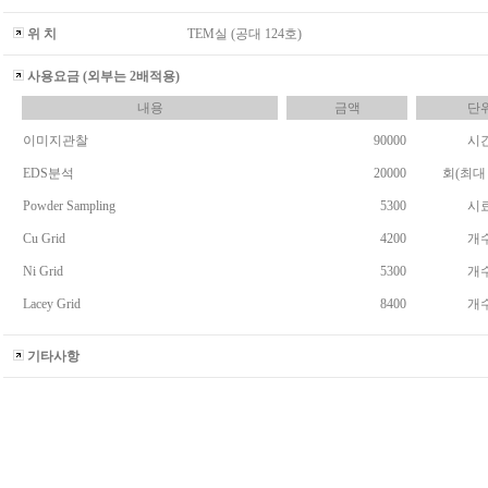
위 치
TEM실 (공대 124호)
사용요금 (외부는 2배적용)
내용
금액
단
이미지관찰
90000
시
EDS분석
20000
회(최대 
Powder Sampling
5300
시
Cu Grid
4200
개
Ni Grid
5300
개
Lacey Grid
8400
개
기타사항