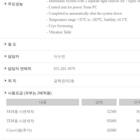
- Illuminatin System with 2 separate light sources for 7 types of
주요성능
- Control unit for power Tome-PC
- Completed to automatically shut the system down
- Temperature range +35℃ to -185℃, Stability ±0.1℃
- Cryo Sectioning
- Vibration Table
용 도
담당자
이수연
담당자 연락처
031-201-3979
위 치
공학관162호
사용요금 (외부는 2배적용)
내용
금액
단
SEM용 시편제작
52500
개
TEM용 시편제작
95000
개
Cryo사용(추가)
42000
회