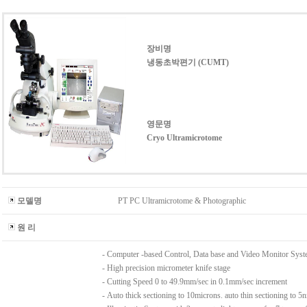
장비명
냉동초박편기 (CUMT)
영문명
Cryo Ultramicrotome
모델명
PT PC Ultramicrotome & Photographic
원 리
- Computer -based Control, Data base and Video Monitor Sys
- High precision micrometer knife stage
- Cutting Speed 0 to 49.9mm/sec in 0.1mm/sec increment
- Auto thick sectioning to 10microns. auto thin sectioning to 5