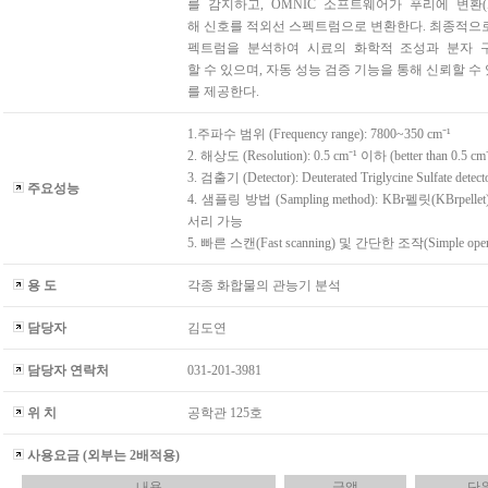
를 감지하고, OMNIC 소프트웨어가 푸리에 변환(
해 신호를 적외선 스펙트럼으로 변환한다. 최종적으
펙트럼을 분석하여 시료의 화학적 조성과 분자 
할 수 있으며, 자동 성능 검증 기능을 통해 신뢰할 수
를 제공한다.
1.주파수 범위 (Frequency range): 7800~350 cm⁻¹
2. 해상도 (Resolution): 0.5 cm⁻¹ 이하 (better than 0.5 cm⁻
3. 검출기 (Detector): Deuterated Triglycine Sulfate detect
주요성능
4. 샘플링 방법 (Sampling method): KBr펠릿(KBrpelle
서리 가능
5. 빠른 스캔(Fast scanning) 및 간단한 조작(Simple opera
용 도
각종 화합물의 관능기 분석
담당자
김도연
담당자 연락처
031-201-3981
위 치
공학관 125호
사용요금 (외부는 2배적용)
내용
금액
단