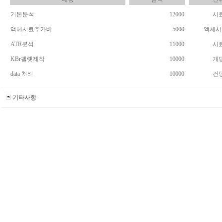
기본분석
12000
시
액체시료추가비
5000
액체시
ATR분석
11000
시
KBr펠렛제작
10000
개
data 처리
10000
건
기타사항