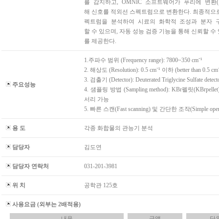
를 감지하고, OMNIC 소프트웨어가 푸리에 변환(
해 신호를 적외선 스펙트럼으로 변환한다. 최종적으
펙트럼을 분석하여 시료의 화학적 조성과 분자 
할 수 있으며, 자동 성능 검증 기능을 통해 신뢰할 수
를 제공한다.
1.주파수 범위 (Frequency range): 7800~350 cm⁻¹
2. 해상도 (Resolution): 0.5 cm⁻¹ 이하 (better than 0.5 cm⁻
3. 검출기 (Detector): Deuterated Triglycine Sulfate detect
주요성능
4. 샘플링 방법 (Sampling method): KBr펠릿(KBrpelle
서리 가능
5. 빠른 스캔(Fast scanning) 및 간단한 조작(Simple opera
용 도
각종 화합물의 관능기 분석
담당자
김도연
담당자 연락처
031-201-3981
위 치
공학관 125호
사용요금 (외부는 2배적용)
내용
금액
단