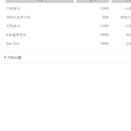
기본분석
12000
시
액체시료추가비
5000
액체시
ATR분석
11000
시
KBr펠렛제작
10000
개
data 처리
10000
건
기타사항