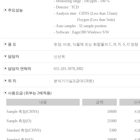
- Measuring range : 100 ppm - 100 %
- Detector : TCD
주요성능
- Analysis time : CHNS (Less than 12min)
Oxygen (Less than 5min)
- Auto sampler : 32 sample position
- Software : Eager300 Windows S/W
용 도
토양, 비료, 식물체 또는 화합물의 C, H, N, S, O 정량
담당자
신선옥
담당자 연락처
031-201-3978,3982
위 치
분석기기실2(공대128호)
사용요금 (외부는 2배적용)
내용
금액
단
Sample 측정(CHNS)
10600
시
Sample 측정(O)
21000
시
Standard 측정(CHNS)
5300
시
Standard 측정(O)
10600
시