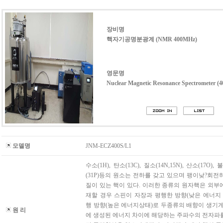
장비명
핵자기공명분광계 (NMR 400MHz)
영문명
Nuclear Magnetic Resonance Spectrometer (
모델명
JNM-ECZ400S/L1
수소(1H), 탄소(13C), 질소(14N,15N), 산소(17O), 불
(31P)등의 원소는 전하를 갖고 있으며 팽이낮?회전
질이 있는 핵이 있다. 이러한 종류의 원자핵은 외부
재할 경우 스핀이 자장과 평행한 방향(낮은 에너지 
행 방향(높은 에너지상태)로 두종류의 배향이 생기게
원 리
에 생성된 에너지 차이에 해당하는 주파수의 전자파