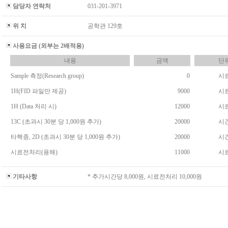
담당자 연락처
031-201-3971
위 치
공학관 129호
사용요금 (외부는 2배적용)
내용
금액
단
Sample 측정(Research group)
0
시
1H(FID 파일만 제공)
9000
시
1H (Data 처리 시)
12000
시
13C (초과시 30분 당 1,000원 추가)
20000
시
타핵종, 2D (초과시 30분 당 1,000원 추가)
20000
시
시료전처리(용해)
11000
시
기타사항
* 추가시간당 8,000원, 시료전처리 10,000원