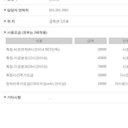
담당자 연락처
031-201-3981
위 치
공학관 125호
사용요금 (외부는 2배적용)
내용
금액
단
측정-비표면적(8시간이내 BET단독)
20000
시
측정-기공분포(12시간이내)
45000
시
측정-기공분포(16시간이내)
70000
시
측정시간추가요금
10000
1시
전처리추가요금(150도이상or4시간이상)
10000
각시료1
기타사항
..