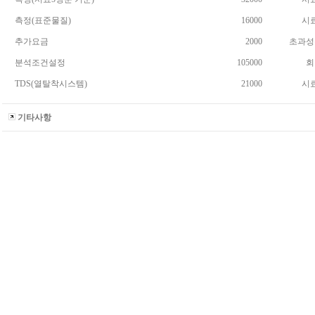
측정(표준물질)
16000
시
추가요금
2000
초과성
분석조건설정
105000
회
TDS(열탈착시스템)
21000
시
기타사항