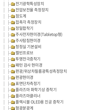
전기광학특성장치
전압보전율 측정장치
점도계
접촉각 측정장치
정밀합착기
주사전자현미경(Tabletop형)
주사탐침현미경
청정실 기본설비
켈빈프로브
투명전극증착기
패턴 검사 현미경
편광/위상차필름광특성측정장치
편광현미경
표면단차측정기
플라즈마 화학기상 증착기
플라즈마클리너
플렉시블 OLED용 진공 증착기
형광분광계