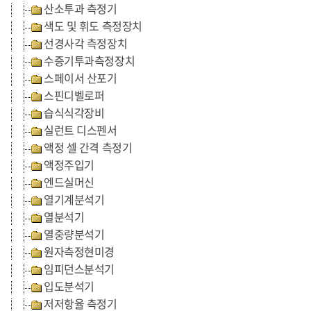
산소투과 측정기
색도 및 휘도 측정장치
선경사각 측정장치
수증기투과측정장치
스페이서 산포기
스핀디벨로퍼
습식식각장비
실런트 디스펜서
액정 셀 간격 측정기
액정주입기
엔드실머신
열기계분석기
열분석기
열중량분석기
원자측정현미경
임피던스분석기
입도분석기
저저항율 측정기