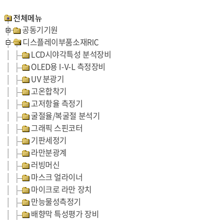
전체메뉴
공동기기원
디스플레이부품소재RIC
LCD시야각특성 분석장비
OLED용 I-V-L 측정장비
UV 분광기
고온합착기
고저항율 측정기
굴절율/복굴절 분석기
그래픽 스핀코터
기판세정기
라만분광계
러빙머신
마스크 얼라이너
마이크로 라만 장치
만능물성측정기
배향막 특성평가 장비