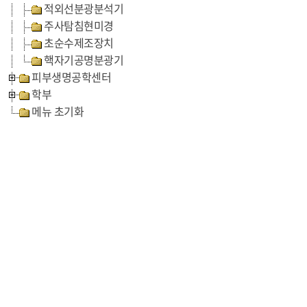
적외선분광분석기
주사탐침현미경
초순수제조장치
핵자기공명분광기
피부생명공학센터
학부
메뉴 초기화