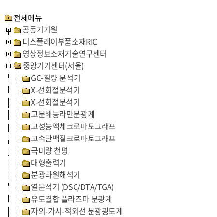
전체메뉴
공동기기원
디스플레이부품소재RIC
영상정보소재기술연구센터
중앙기기센터(서울)
GC-질량 분석기
X-선회절분석기
X-선회절분석기
고분해능라만분광계
고성능액체크로마토그래프
고속단백질크로마토그래프
극미량 천평
대형출력기
분광타원해석기
열분석기 (DSC/DTA/TGA)
유도결합 플라즈마 분광계
자외-가시-적외선 분광광도계