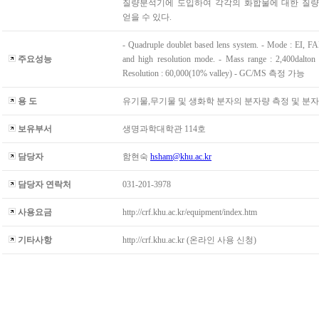
질량분석기에 도입하여 각각의 화합물에 대한 질량 sp
얻을 수 있다.
- Quadruple doublet based lens system. - Mode : EI, F
주요성능
and high resolution mode. - Mass range : 2,400dalto
Resolution : 60,000(10% valley) - GC/MS 측정 가능
용 도
유기물,무기물 및 생화학 분자의 분자량 측정 및 분
보유부서
생명과학대학관 114호
담당자
함현숙
hsham@khu.ac.kr
담당자 연락처
031-201-3978
사용요금
http://crf.khu.ac.kr/equipment/index.htm
기타사항
http://crf.khu.ac.kr (온라인 사용 신청)