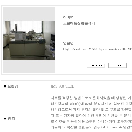
장비명
고분해능질량분석기
영문명
High Resolution MASS Spectrometer (HR M
모델명
JMS-700 (JEOL)
시료를 적당한 방법으로 이온화시켰을 때 생성된 이
하전량과의 비(m/z)에 따라 분리시키고, 얻어진 질량 s
해석함으로서 미지 분자의 질량 및 그 구조를 확인할 
자 또는 원자의 질량에 의한 분리에 기반을 둔 분
원 리
로 이것을 이용하여 원소뿐만 아니라 거대 고분자까
가능하다. 복잡한 혼합물의 경우 GC Column과 연결