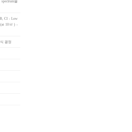
ectrum을
AB, CI - Low
n (at 10㎸) -
자식 결정