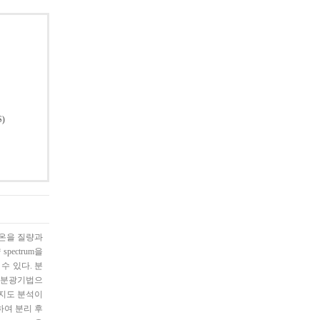
S)
온을 질량과
pectrum을
수 있다. 분
석 분광기법으
지도 분석이
하여 분리 후