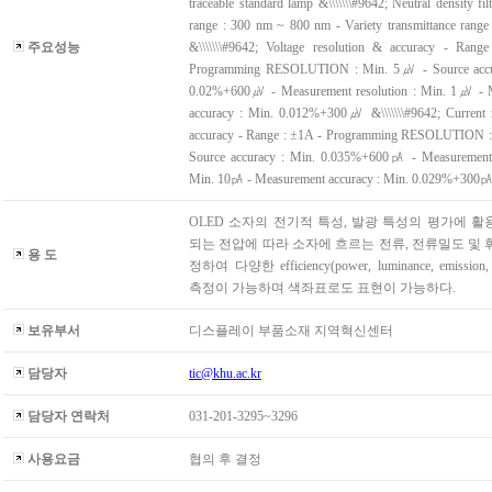
traceable standard lamp &\\\\\\\#9642; Neutral density filt
range : 300 nm ~ 800 nm - Variety transmittance rang
주요성능
&\\\\\\\#9642; Voltage resolution & accuracy - Ran
Programming RESOLUTION : Min. 5㎶ - Source accu
0.02%+600㎶ - Measurement resolution : Min. 1㎶ - 
accuracy : Min. 0.012%+300㎶ &\\\\\\\#9642; Current 
accuracy - Range : ±1A - Programming RESOLUTION 
Source accuracy : Min. 0.035%+600㎀ - Measurement r
Min. 10㎀ - Measurement accuracy : Min. 0.029%+300
OLED 소자의 전기적 특성, 발광 특성의 평가에 활
되는 전압에 따라 소자에 흐르는 전류, 전류밀도 및 
용 도
정하여 다양한 efficiency(power, luminance, emission,
측정이 가능하며 색좌표로도 표현이 가능하다.
보유부서
디스플레이 부품소재 지역혁신센터
담당자
tic@khu.ac.kr
담당자 연락처
031-201-3295~3296
사용요금
협의 후 결정