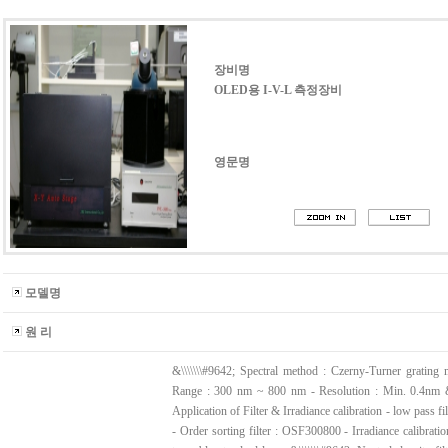
장비명
OLED용 I-V-L 측정장비
영문명
모델명
원 리
&\\\\\\\#9642; Spectral method : Czerny-Turner grating 
Range : 300 nm ~ 800 nm - Resolution : Min. 0.4nm &\
Application of Filter & Irradiance calibration - low pass f
- Order sorting filter : OSF300800 - Irradiance calibrat