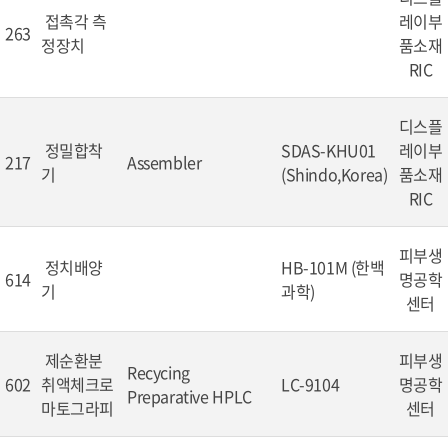
접촉각 측
레이부
263
정장치
품소재
RIC
디스플
정밀합착
SDAS-KHU01
레이부
217
Assembler
기
(Shindo,Korea)
품소재
RIC
피부생
정치배양
HB-101M (한백
614
명공학
기
과학)
센터
제순환분
피부생
Recycing
602
취액체크로
LC-9104
명공학
Preparative HPLC
마토그라피
센터