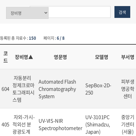
검색
등록된 총 자료수 :
150
페이지 :
6 / 8
코
장비명▲
영문명
모델명
부서명
드
자동분리
Automated Flash
피부생
정제크로마
SepBox-2D-
604
Chromatography
명공학
토그래피시
250
System
센터
스템
자외-가시-
UV-3101PC
중앙기
UV-VIS-NIR
405
적외선 분
(Shimadzu,
기센터
Spectrophotometer
광광도계
Japan)
(서울)