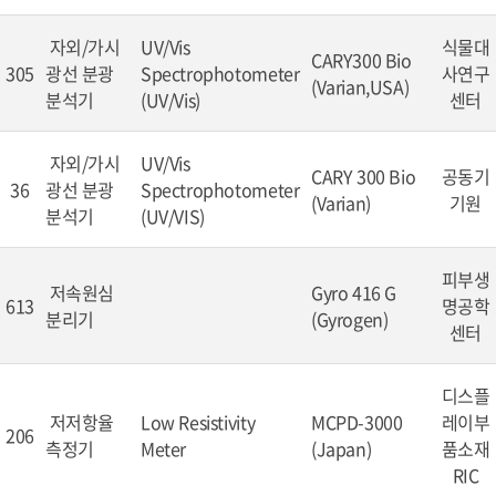
자외/가시
UV/Vis
식물대
CARY300 Bio
305
광선 분광
Spectrophotometer
사연구
(Varian,USA)
분석기
(UV/Vis)
센터
자외/가시
UV/Vis
CARY 300 Bio
공동기
36
광선 분광
Spectrophotometer
(Varian)
기원
분석기
(UV/VIS)
피부생
저속원심
Gyro 416 G
613
명공학
분리기
(Gyrogen)
센터
디스플
저저항율
Low Resistivity
MCPD-3000
레이부
206
측정기
Meter
(Japan)
품소재
RIC